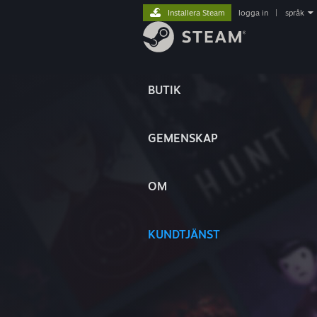
Installera Steam
logga in
|
språk
BUTIK
GEMENSKAP
OM
KUNDTJÄNST