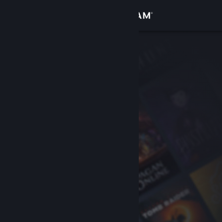
Logga in
Butik
Gemenskap
Om
Support
Byt språk
Skaffa Steams mobilapp
Se skrivbordswebbplats