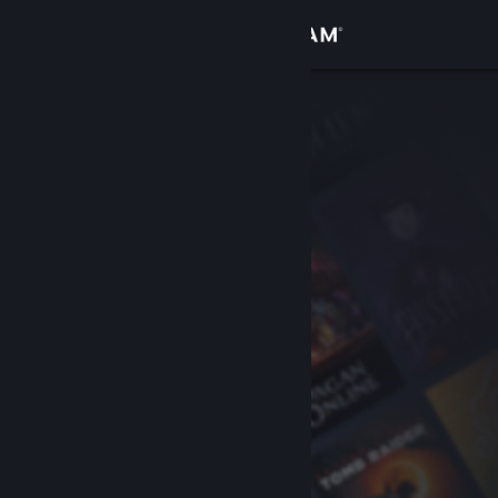
Logga in
Butik
Gemenskap
Om
Support
Byt språk
Skaffa Steams mobilapp
Se skrivbordswebbplats