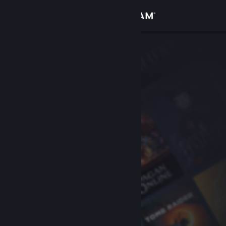
Logga in
Butik
Gemenskap
Om
Support
Byt språk
Skaffa Steams mobilapp
Se skrivbordswebbplats