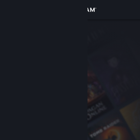
Logga in
Butik
Gemenskap
Om
Support
Byt språk
Skaffa Steams mobilapp
Se skrivbordswebbplats