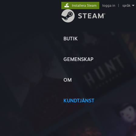
Installera Steam
logga in
|
språk
BUTIK
GEMENSKAP
OM
KUNDTJÄNST