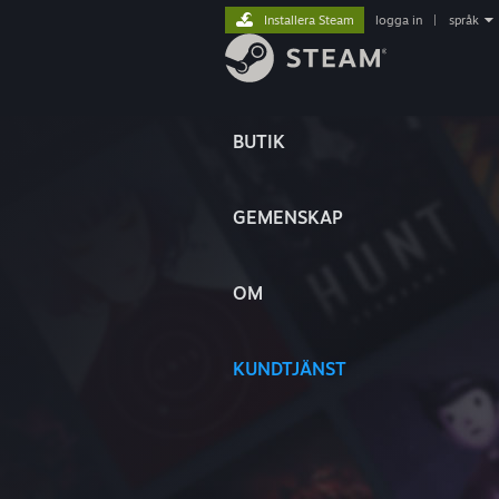
Installera Steam
logga in
|
språk
BUTIK
GEMENSKAP
OM
KUNDTJÄNST