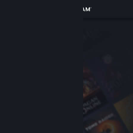
Logga in
Butik
Gemenskap
Om
Support
Byt språk
Skaffa Steams mobilapp
Se skrivbordswebbplats