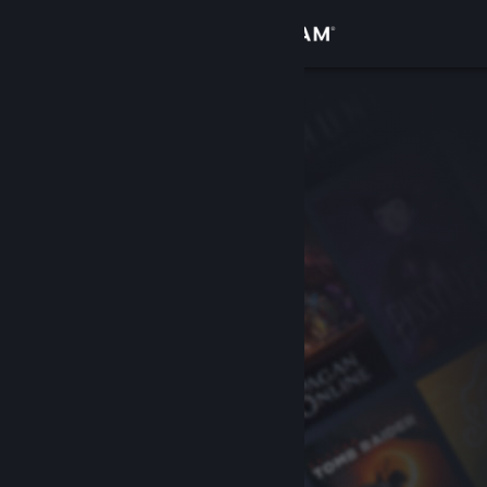
Logga in
Butik
Gemenskap
Om
Support
Byt språk
Skaffa Steams mobilapp
Se skrivbordswebbplats