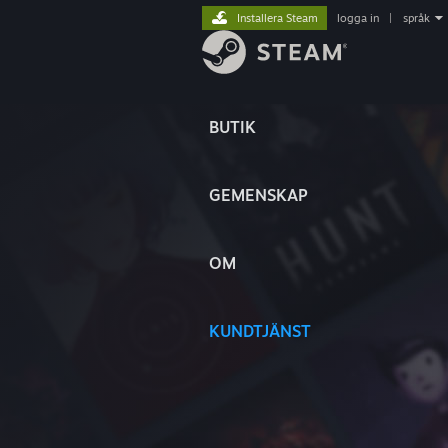
Installera Steam
logga in
|
språk
BUTIK
GEMENSKAP
OM
KUNDTJÄNST