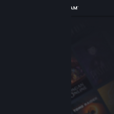
Logga in
Butik
Gemenskap
Om
Support
Byt språk
Skaffa Steams mobilapp
Se skrivbordswebbplats