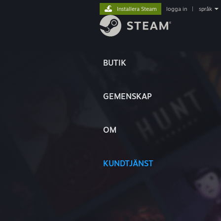
Installera Steam
logga in
|
språk
BUTIK
GEMENSKAP
OM
KUNDTJÄNST