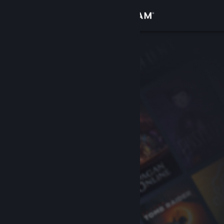
Logga in
Butik
Gemenskap
Om
Support
Byt språk
Skaffa Steams mobilapp
Se skrivbordswebbplats