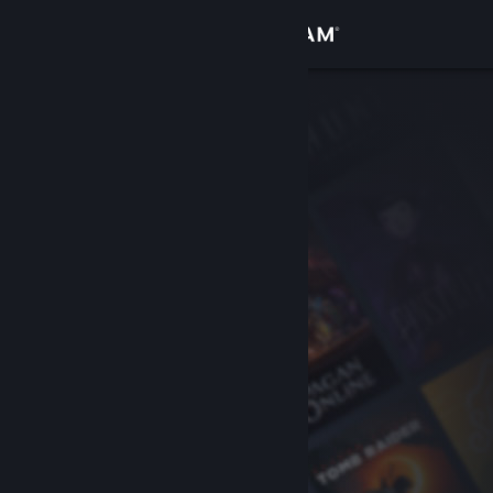
Logga in
Butik
Gemenskap
Om
Support
Byt språk
Skaffa Steams mobilapp
Se skrivbordswebbplats