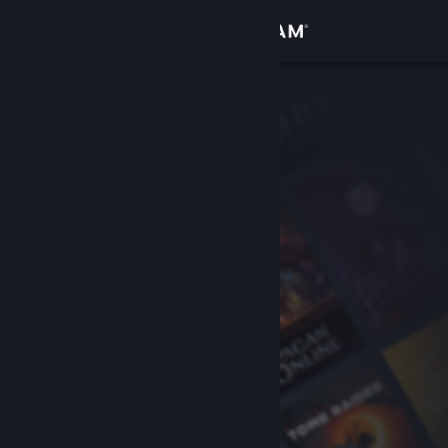
Logga in
Butik
Gemenskap
Om
Support
Byt språk
Skaffa Steams mobilapp
Se skrivbordswebbplats