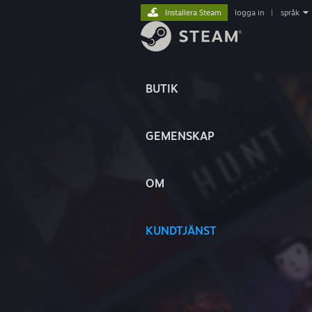
Installera Steam
logga in
|
språk
BUTIK
GEMENSKAP
OM
KUNDTJÄNST