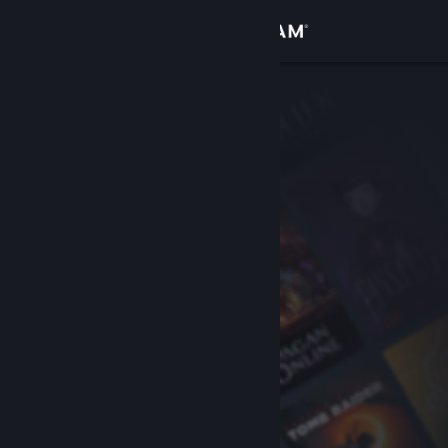
Logga in
Butik
Gemenskap
Om
Support
Byt språk
Skaffa Steams mobilapp
Se skrivbordswebbplats