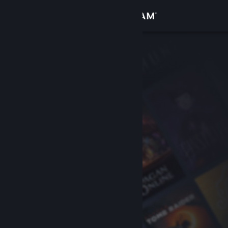
Logga in
Butik
Gemenskap
Om
Support
Byt språk
Skaffa Steams mobilapp
Se skrivbordswebbplats