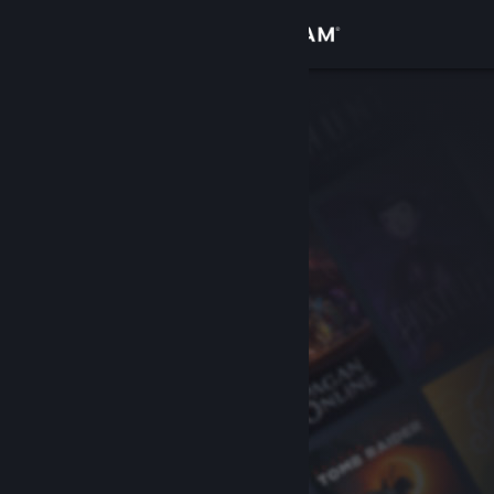
Logga in
Butik
Gemenskap
Om
Support
Byt språk
Skaffa Steams mobilapp
Se skrivbordswebbplats