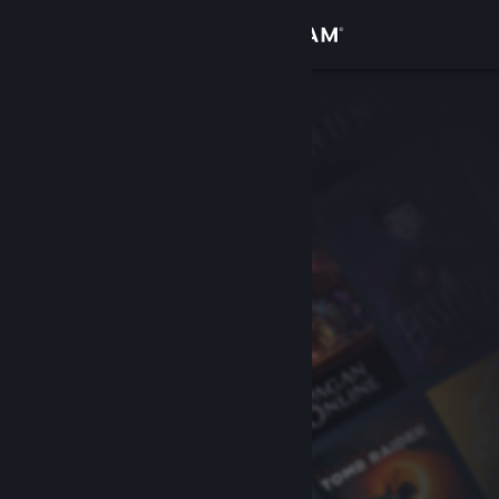
Logga in
Butik
Gemenskap
Om
Support
Byt språk
Skaffa Steams mobilapp
Se skrivbordswebbplats