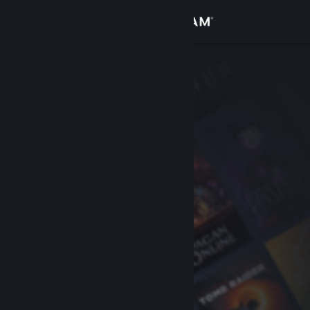
Logga in
Butik
Gemenskap
Om
Support
Byt språk
Skaffa Steams mobilapp
Se skrivbordswebbplats