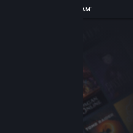
Logga in
Butik
Gemenskap
Om
Support
Byt språk
Skaffa Steams mobilapp
Se skrivbordswebbplats