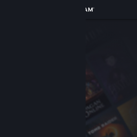
Logga in
Butik
Gemenskap
Om
Support
Byt språk
Skaffa Steams mobilapp
Se skrivbordswebbplats