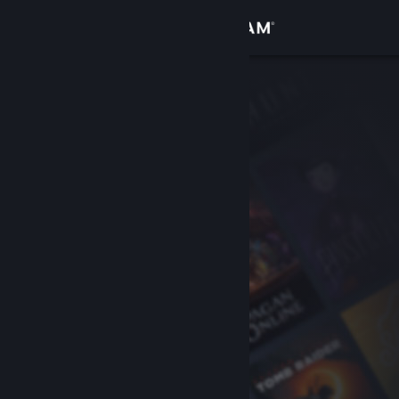
Logga in
Butik
Gemenskap
Om
Support
Byt språk
Skaffa Steams mobilapp
Se skrivbordswebbplats