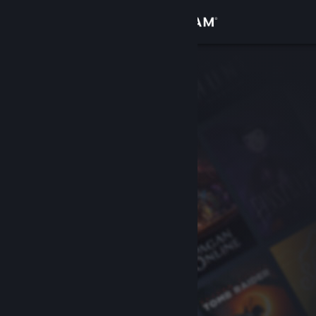
Logga in
Butik
Gemenskap
Om
Support
Byt språk
Skaffa Steams mobilapp
Se skrivbordswebbplats