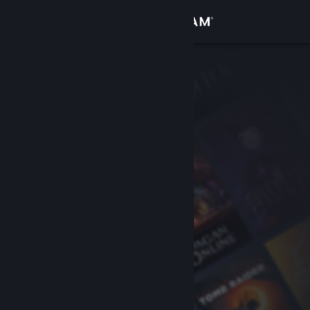
Logga in
Butik
Gemenskap
Om
Support
Byt språk
Skaffa Steams mobilapp
Se skrivbordswebbplats