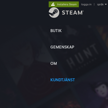
Installera Steam
logga in
|
språk
BUTIK
GEMENSKAP
OM
KUNDTJÄNST