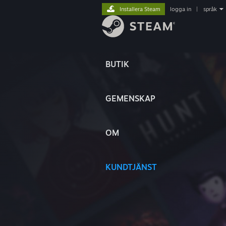
Installera Steam
logga in
|
språk
BUTIK
GEMENSKAP
OM
KUNDTJÄNST