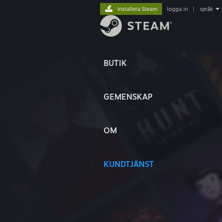
Installera Steam
logga in
|
språk
BUTIK
GEMENSKAP
OM
KUNDTJÄNST