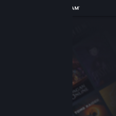
Logga in
Butik
Gemenskap
Om
Support
Byt språk
Skaffa Steams mobilapp
Se skrivbordswebbplats