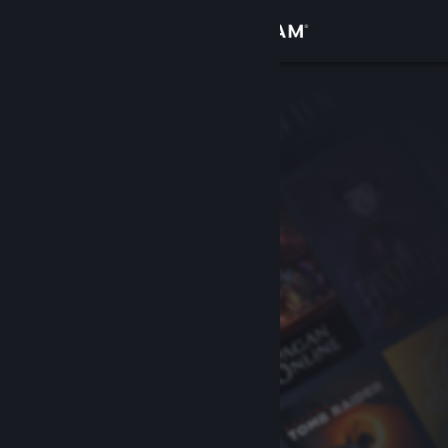
Logga in
Butik
Gemenskap
Om
Support
Byt språk
Skaffa Steams mobilapp
Se skrivbordswebbplats