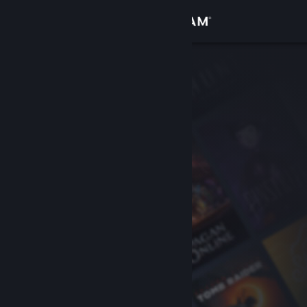
Logga in
Butik
Gemenskap
Om
Support
Byt språk
Skaffa Steams mobilapp
Se skrivbordswebbplats