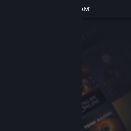
Logga in
Butik
Gemenskap
Om
Support
Byt språk
Skaffa Steams mobilapp
Se skrivbordswebbplats