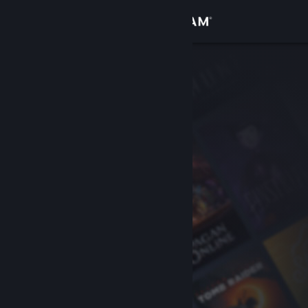
Logga in
Butik
Gemenskap
Om
Support
Byt språk
Skaffa Steams mobilapp
Se skrivbordswebbplats