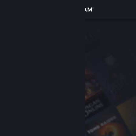
Logga in
Butik
Gemenskap
Om
Support
Byt språk
Skaffa Steams mobilapp
Se skrivbordswebbplats