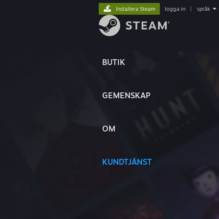
Installera Steam
logga in
|
språk
BUTIK
GEMENSKAP
OM
KUNDTJÄNST