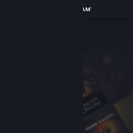
Logga in
Butik
Gemenskap
Om
Support
Byt språk
Skaffa Steams mobilapp
Se skrivbordswebbplats