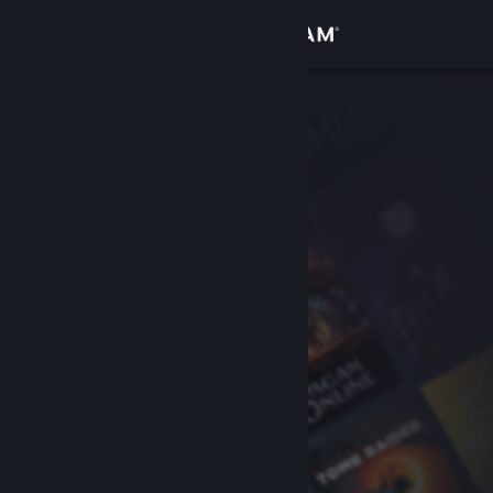
Logga in
Butik
Gemenskap
Om
Support
Byt språk
Skaffa Steams mobilapp
Se skrivbordswebbplats