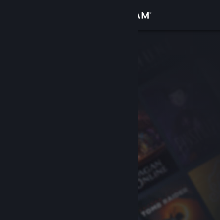
Logga in
Butik
Gemenskap
Om
Support
Byt språk
Skaffa Steams mobilapp
Se skrivbordswebbplats