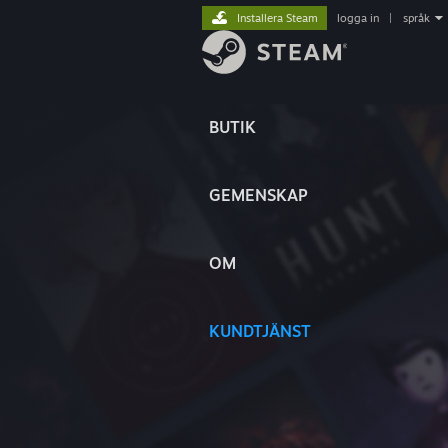
Installera Steam
logga in
|
språk
BUTIK
GEMENSKAP
OM
KUNDTJÄNST