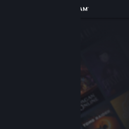
Logga in
Butik
Gemenskap
Om
Support
Byt språk
Skaffa Steams mobilapp
Se skrivbordswebbplats