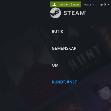
Installera Steam
logga in
|
språk
BUTIK
GEMENSKAP
OM
KUNDTJÄNST