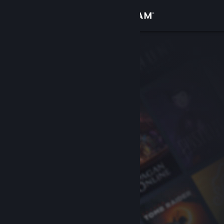
Logga in
Butik
Gemenskap
Om
Support
Byt språk
Skaffa Steams mobilapp
Se skrivbordswebbplats