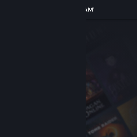
Logga in
Butik
Gemenskap
Om
Support
Byt språk
Skaffa Steams mobilapp
Se skrivbordswebbplats