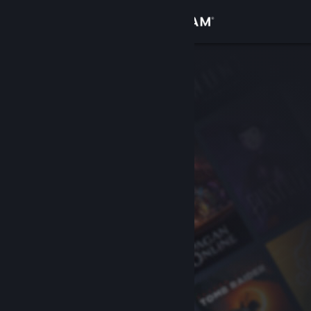
Logga in
Butik
Gemenskap
Om
Support
Byt språk
Skaffa Steams mobilapp
Se skrivbordswebbplats