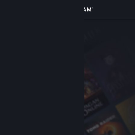
Logga in
Butik
Gemenskap
Om
Support
Byt språk
Skaffa Steams mobilapp
Se skrivbordswebbplats