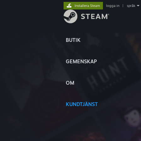
Installera Steam
logga in
|
språk
BUTIK
GEMENSKAP
OM
KUNDTJÄNST