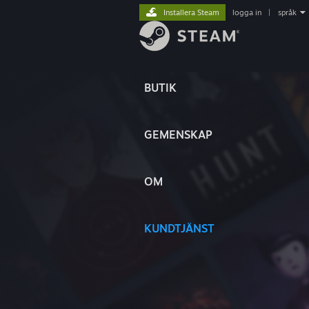
Installera Steam
logga in
|
språk
BUTIK
GEMENSKAP
OM
KUNDTJÄNST