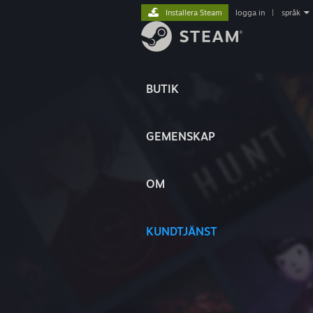
Installera Steam
logga in
|
språk
BUTIK
GEMENSKAP
OM
KUNDTJÄNST