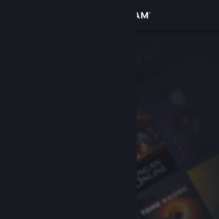
Logga in
Butik
Gemenskap
Om
Support
Byt språk
Skaffa Steams mobilapp
Se skrivbordswebbplats